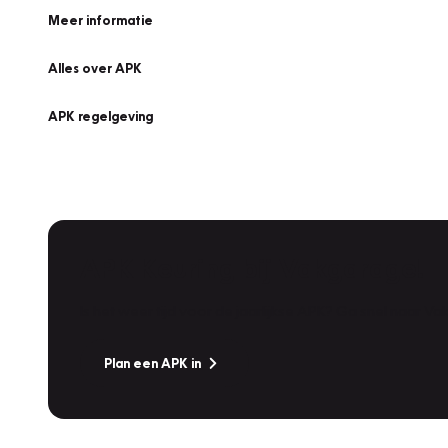
Meer informatie
Alles over APK
APK regelgeving
APK Keuring bij Vakgarage!
Is het weer tijd voor de jaarlijkse APK? Ga snel naar V
Plan een APK in