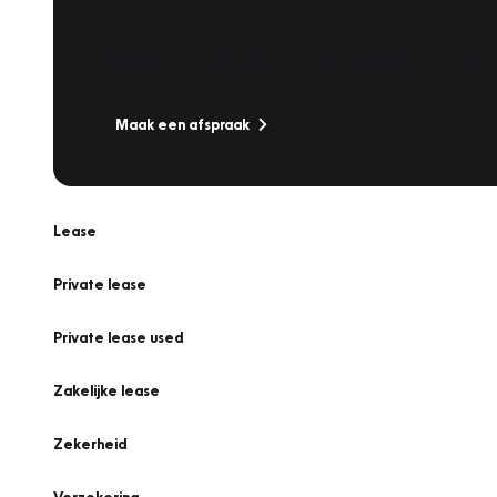
Werkplaatsafspraak
Is uw auto toe aan Onderhoud, Bandenwissel of een Va
Maak een afspraak
Lease
Private lease
Private lease used
Zakelijke lease
Zekerheid