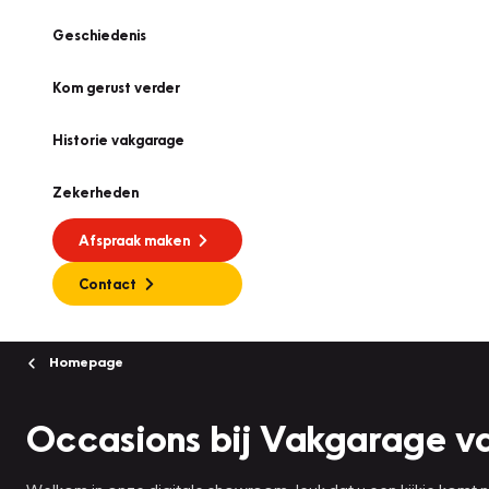
Geschiedenis
Kom gerust verder
Historie vakgarage
Zekerheden
Afspraak maken
Contact
Homepage
Occasions bij Vakgarage v
Welkom in onze digitale showroom, leuk dat u een kijkje komt