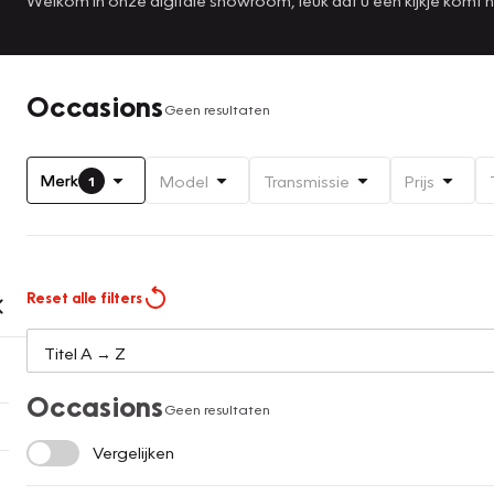
Occasions
Geen resultaten
Merk
Model
Transmissie
Prijs
1
Reset alle filters
Occasions
Geen resultaten
Vergelijken