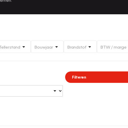
Tellerstand
Bouwjaar
Brandstof
BTW / marge
Filteren