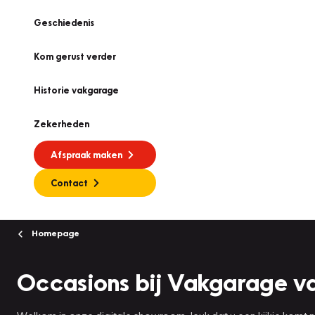
Geschiedenis
Kom gerust verder
Historie vakgarage
Zekerheden
Afspraak maken
Contact
Homepage
Occasions bij Vakgarage v
Welkom in onze digitale showroom, leuk dat u een kijkje komt