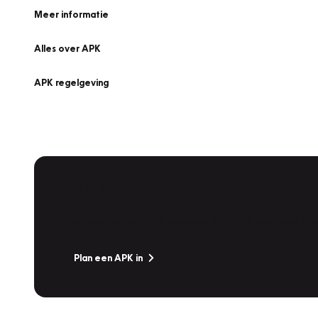
Meer informatie
Alles over APK
APK regelgeving
APK Keuring bij Vakgarage!
Is het weer tijd voor de jaarlijkse APK? Ga snel naar V
Plan een APK in