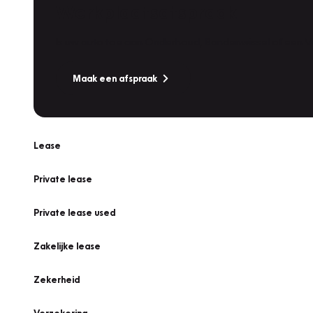
Werkplaatsafspraak
Is uw auto toe aan Onderhoud, Bandenwissel of een Va
Maak een afspraak
Lease
Private lease
Private lease used
Zakelijke lease
Zekerheid