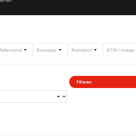
Tellerstand
Bouwjaar
Brandstof
BTW / marge
Filteren