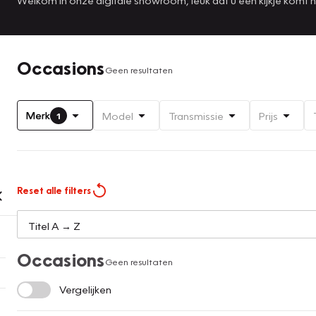
Occasions
Geen resultaten
Merk
Model
Transmissie
Prijs
1
Reset alle filters
Occasions
Geen resultaten
Vergelijken