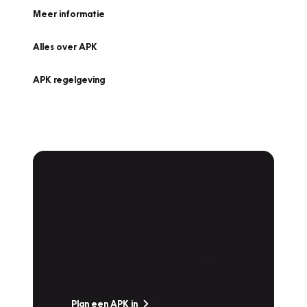
Meer informatie
Alles over APK
APK regelgeving
APK Keuring bij
Vakgarage!
Is het weer tijd voor de jaarlijkse APK? Ga
snel naar Vakgarage bij u in de buurt, en ga
zonder zorgen de weg op!
Plan een APK in