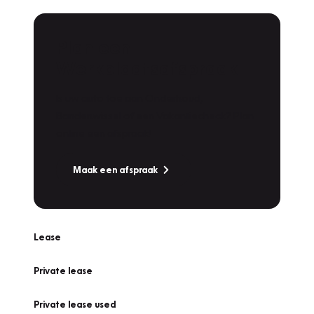
Plan een
Werkplaatsafspraak
Is uw auto toe aan Onderhoud,
Bandenwissel of een Vakantiecheck? Plan
online een afspraak!
Maak een afspraak
Lease
Private lease
Private lease used