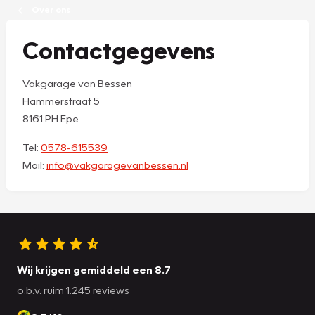
Over ons
Contactgegevens
Vakgarage van Bessen
Hammerstraat 5
8161 PH Epe
Tel:
0578-615539
Mail:
info@vakgaragevanbessen.nl
Wij krijgen gemiddeld een 8.7
o.b.v. ruim 1.245 reviews