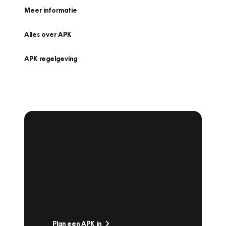
Meer informatie
Alles over APK
APK regelgeving
APK Keuring bij
Vakgarage!
Is het weer tijd voor de jaarlijkse APK? Ga
snel naar Vakgarage bij u in de buurt, en ga
zonder zorgen de weg op!
Plan een APK in