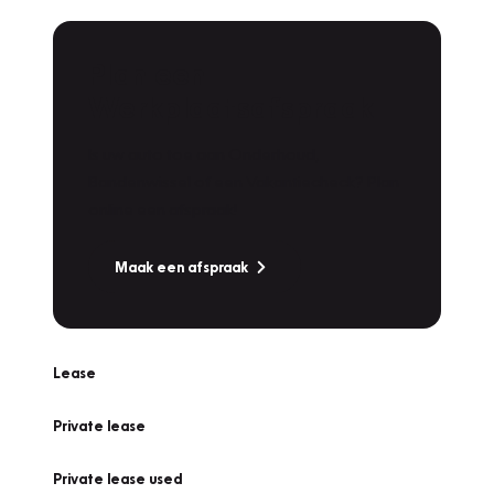
Plan een
Werkplaatsafspraak
Is uw auto toe aan Onderhoud,
Bandenwissel of een Vakantiecheck? Plan
online een afspraak!
Maak een afspraak
Lease
Private lease
Private lease used