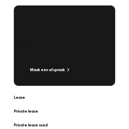
Plan een
Werkplaatsafspraak
Is uw auto toe aan Onderhoud,
Bandenwissel of een Vakantiecheck? Plan
online een afspraak!
Maak een afspraak
Lease
Private lease
Private lease used