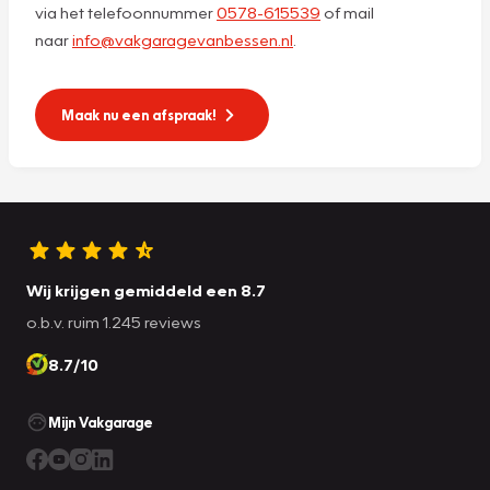
via het telefoonnummer
0578-615539
of mail
naar
info@vakgaragevanbessen.nl
.
Maak nu een afspraak!
Wij krijgen gemiddeld een 8.7
o.b.v. ruim 1.245 reviews
8.7/10
Mijn Vakgarage