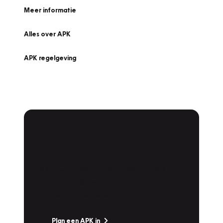
Meer informatie
Alles over APK
APK regelgeving
APK Keuring bij
Vakgarage!
Is het weer tijd voor de jaarlijkse APK? Ga
snel naar Vakgarage bij u in de buurt, en ga
zonder zorgen de weg op!
Plan een APK in