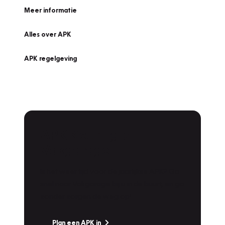
Meer informatie
Alles over APK
APK regelgeving
APK Keuring bij
Vakgarage!
Is het weer tijd voor de jaarlijkse APK? Ga
snel naar Vakgarage bij u in de buurt, en ga
zonder zorgen de weg op!
Plan een APK in