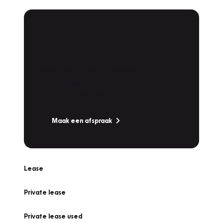
Plan een
Werkplaatsafspraak
Is uw auto toe aan Onderhoud,
Bandenwissel of een Vakantiecheck? Plan
online een afspraak!
Maak een afspraak
Lease
Private lease
Private lease used