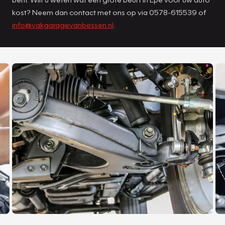
kost? Neem dan contact met ons op via 0578-615539 of
info@vakgaragevanbessen.nl
.