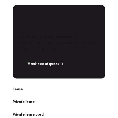
Plan een
Werkplaatsafspraak
Is uw auto toe aan Onderhoud,
Bandenwissel of een Vakantiecheck? Plan
online een afspraak!
Maak een afspraak
Lease
Private lease
Private lease used