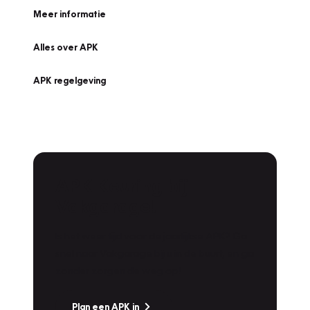
Meer informatie
Alles over APK
APK regelgeving
APK Keuring bij
Vakgarage!
Is het weer tijd voor de jaarlijkse APK? Ga
snel naar Vakgarage bij u in de buurt, en ga
zonder zorgen de weg op!
Plan een APK in