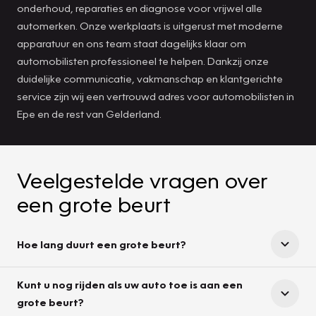
onderhoud, reparaties en diagnose voor vrijwel alle
automerken. Onze werkplaats is uitgerust met moderne
apparatuur en ons team staat dagelijks klaar om
automobilisten professioneel te helpen. Dankzij onze
duidelijke communicatie, vakmanschap en klantgerichte
service zijn wij een vertrouwd adres voor automobilisten in
Epe en de rest van Gelderland.
Veelgestelde vragen over
een grote beurt
Hoe lang duurt een grote beurt?
Kunt u nog rijden als uw auto toe is aan een
grote beurt?