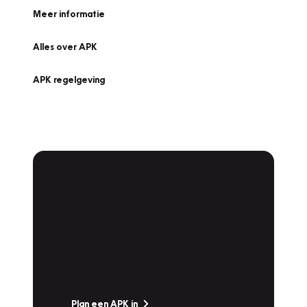
Meer informatie
Alles over APK
APK regelgeving
APK Keuring bij
Vakgarage!
Is het weer tijd voor de jaarlijkse APK? Ga
snel naar Vakgarage bij u in de buurt, en ga
zonder zorgen de weg op!
Plan een APK in