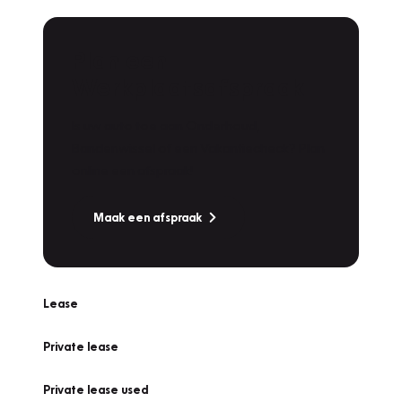
Plan een
Werkplaatsafspraak
Is uw auto toe aan Onderhoud,
Bandenwissel of een Vakantiecheck? Plan
online een afspraak!
Maak een afspraak
Lease
Private lease
Private lease used