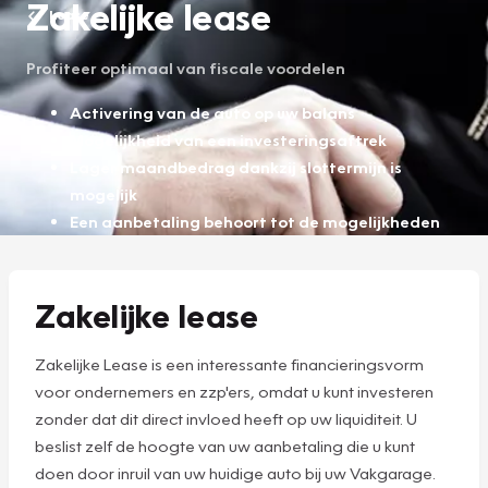
Zakelijke lease
Lease
Profiteer optimaal van fiscale voordelen
Activering van de auto op uw balans
Mogelijkheid van een investeringsaftrek
Lager maandbedrag dankzij slottermijn is
mogelijk
Een aanbetaling behoort tot de mogelijkheden
Zakelijke lease
Zakelijke Lease is een interessante financieringsvorm
voor ondernemers en zzp'ers, omdat u kunt investeren
zonder dat dit direct invloed heeft op uw liquiditeit. U
beslist zelf de hoogte van uw aanbetaling die u kunt
doen door inruil van uw huidige auto bij uw Vakgarage.