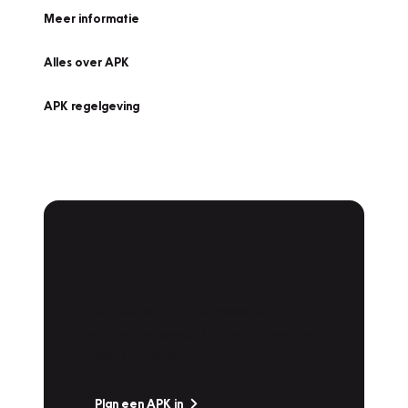
Meer informatie
Alles over APK
APK regelgeving
APK Keuring bij
Vakgarage!
Is het weer tijd voor de jaarlijkse APK? Ga
snel naar Vakgarage bij u in de buurt, en ga
zonder zorgen de weg op!
Plan een APK in