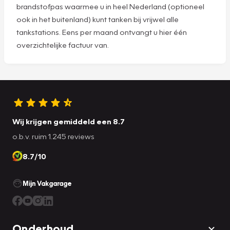
brandstofpas waarmee u in heel Nederland (optioneel
ook in het buitenland) kunt tanken bij vrijwel alle
tankstations. Eens per maand ontvangt u hier één
overzichtelijke factuur van.
Wij krijgen gemiddeld een 8.7
o.b.v. ruim 1.245 reviews
8.7/10
Mijn Vakgarage
Onderhoud