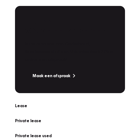
Plan een
Werkplaatsafspraak
Is uw auto toe aan Onderhoud,
Bandenwissel of een Vakantiecheck? Plan
online een afspraak!
Maak een afspraak
Lease
Private lease
Private lease used