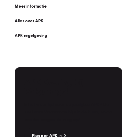
Meer informatie
Alles over APK
APK regelgeving
APK Keuring bij
Vakgarage!
Is het weer tijd voor de jaarlijkse APK? Ga
snel naar Vakgarage bij u in de buurt, en ga
zonder zorgen de weg op!
Plan een APK in