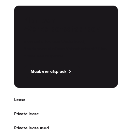
Plan een
Werkplaatsafspraak
Is uw auto toe aan Onderhoud,
Bandenwissel of een Vakantiecheck? Plan
online een afspraak!
Maak een afspraak
Lease
Private lease
Private lease used