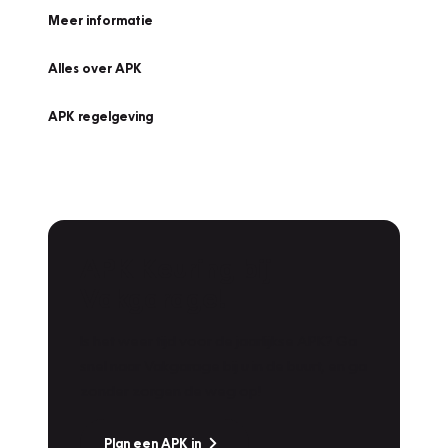
Meer informatie
Alles over APK
APK regelgeving
APK Keuring bij
Vakgarage!
Is het weer tijd voor de jaarlijkse APK? Ga
snel naar Vakgarage bij u in de buurt, en ga
zonder zorgen de weg op!
Plan een APK in