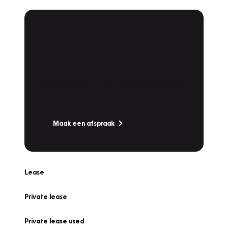
Plan een
Werkplaatsafspraak
Is uw auto toe aan Onderhoud,
Bandenwissel of een Vakantiecheck? Plan
online een afspraak!
Maak een afspraak
Lease
Private lease
Private lease used