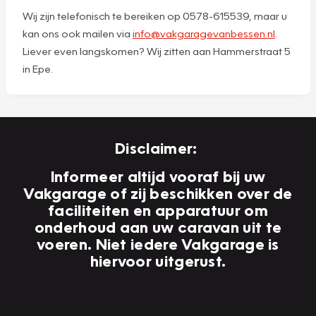
Wij zijn telefonisch te bereiken op 0578-615539, maar u
kan ons ook mailen via
info@vakgaragevanbessen.nl
.
Liever even langskomen? Wij zitten aan Hammerstraat 5
in Epe.
Disclaimer:
Informeer altijd vooraf bij uw
Vakgarage of zij beschikken over de
faciliteiten en apparatuur om
onderhoud aan uw caravan uit te
voeren. Niet iedere Vakgarage is
hiervoor uitgerust.