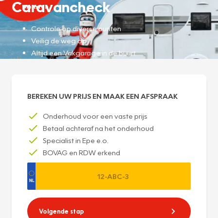
Caravancheck
Diensten
Controle op diverse punten
Veilig de weg op
Altijd een Vakgarage in de buurt
BEREKEN UW PRIJS EN MAAK EEN AFSPRAAK
Onderhoud voor een vaste prijs
Betaal achteraf na het onderhoud
Specialist in Epe e.o.
BOVAG en RDW erkend
Volgende stap