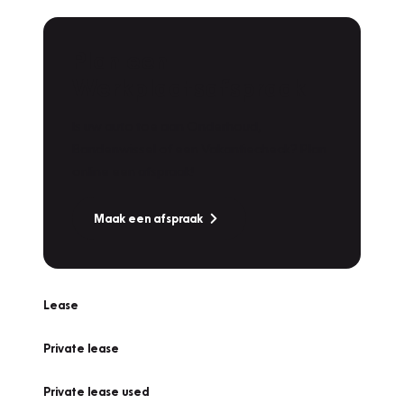
Plan een
Werkplaatsafspraak
Is uw auto toe aan Onderhoud,
Bandenwissel of een Vakantiecheck? Plan
online een afspraak!
Maak een afspraak
Lease
Private lease
Private lease used