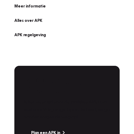
Meer informatie
Alles over APK
APK regelgeving
APK Keuring bij
Vakgarage!
Is het weer tijd voor de jaarlijkse APK? Ga
snel naar Vakgarage bij u in de buurt, en ga
zonder zorgen de weg op!
Plan een APK in