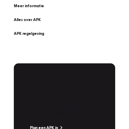
Meer informatie
Alles over APK
APK regelgeving
APK Keuring bij
Vakgarage!
Is het weer tijd voor de jaarlijkse APK? Ga
snel naar Vakgarage bij u in de buurt, en ga
zonder zorgen de weg op!
Plan een APK in