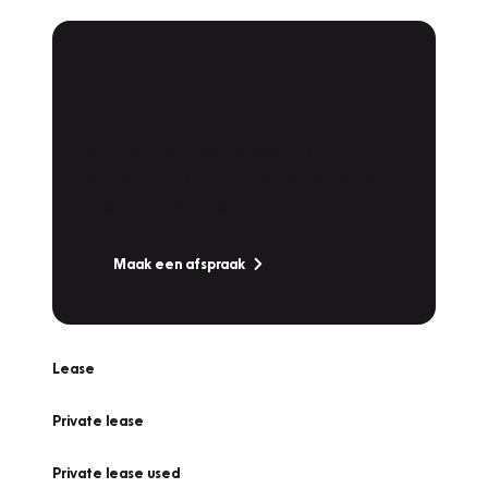
Plan een
Werkplaatsafspraak
Is uw auto toe aan Onderhoud,
Bandenwissel of een Vakantiecheck? Plan
online een afspraak!
Maak een afspraak
Lease
Private lease
Private lease used