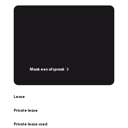
Plan een
Werkplaatsafspraak
Is uw auto toe aan Onderhoud,
Bandenwissel of een Vakantiecheck? Plan
online een afspraak!
Maak een afspraak
Lease
Private lease
Private lease used