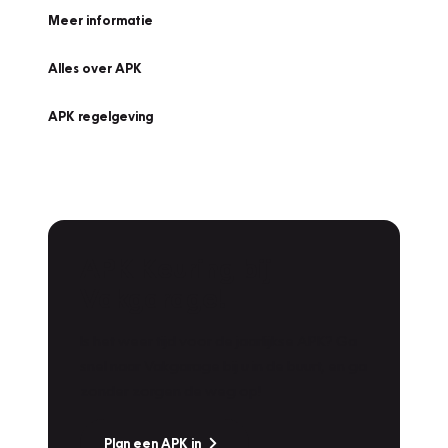
Meer informatie
Alles over APK
APK regelgeving
APK Keuring bij
Vakgarage!
Is het weer tijd voor de jaarlijkse APK? Ga
snel naar Vakgarage bij u in de buurt, en ga
zonder zorgen de weg op!
Plan een APK in