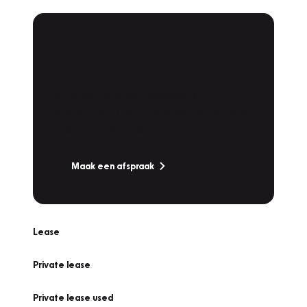
Plan een
Werkplaatsafspraak
Is uw auto toe aan Onderhoud,
Bandenwissel of een Vakantiecheck? Plan
online een afspraak!
Maak een afspraak
Lease
Private lease
Private lease used