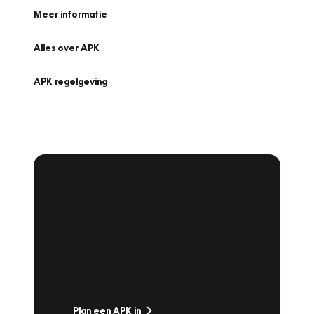
Meer informatie
Alles over APK
APK regelgeving
APK Keuring bij
Vakgarage!
Is het weer tijd voor de jaarlijkse APK? Ga
snel naar Vakgarage bij u in de buurt, en ga
zonder zorgen de weg op!
Plan een APK in