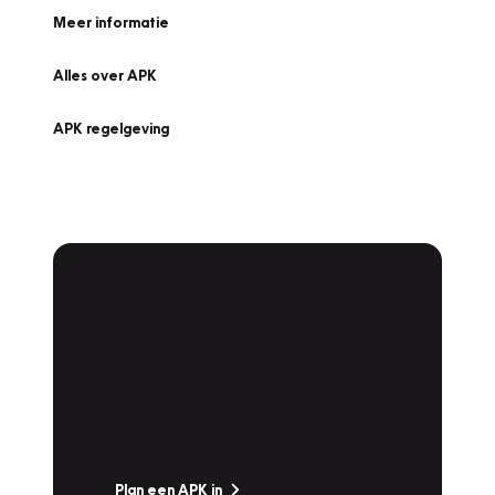
Meer informatie
Alles over APK
APK regelgeving
APK Keuring bij
Vakgarage!
Is het weer tijd voor de jaarlijkse APK? Ga
snel naar Vakgarage bij u in de buurt, en ga
zonder zorgen de weg op!
Plan een APK in