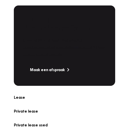
Plan een
Werkplaatsafspraak
Is uw auto toe aan Onderhoud,
Bandenwissel of een Vakantiecheck? Plan
online een afspraak!
Maak een afspraak
Lease
Private lease
Private lease used