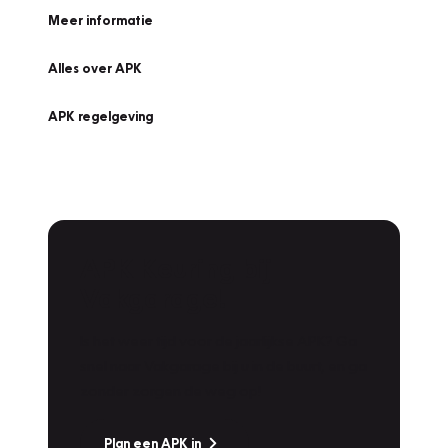
Meer informatie
Alles over APK
APK regelgeving
APK Keuring bij
Vakgarage!
Is het weer tijd voor de jaarlijkse APK? Ga
snel naar Vakgarage bij u in de buurt, en ga
zonder zorgen de weg op!
Plan een APK in