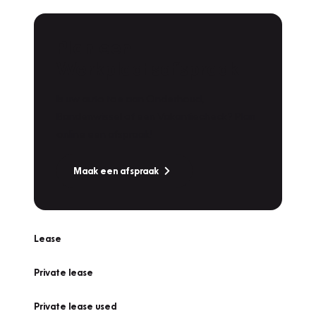
Plan een
Werkplaatsafspraak
Is uw auto toe aan Onderhoud,
Bandenwissel of een Vakantiecheck? Plan
online een afspraak!
Maak een afspraak
Lease
Private lease
Private lease used