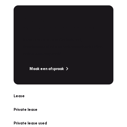
Plan een
Werkplaatsafspraak
Is uw auto toe aan Onderhoud,
Bandenwissel of een Vakantiecheck? Plan
online een afspraak!
Maak een afspraak
Lease
Private lease
Private lease used