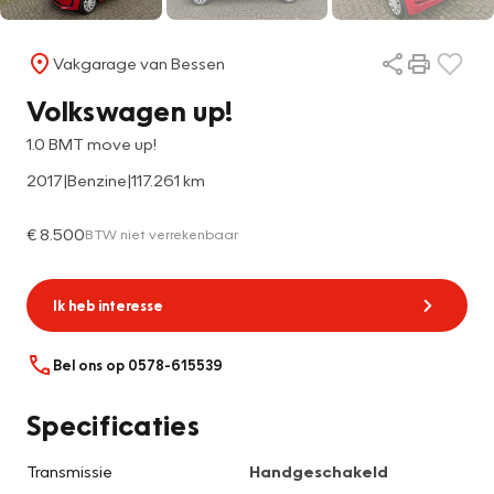
Vakgarage van Bessen
Volkswagen up!
1.0 BMT move up!
2017
|
Benzine
|
117.261 km
€ 8.500
BTW niet verrekenbaar
Ik heb interesse
Bel ons op 0578-615539
Specificaties
Transmissie
Handgeschakeld