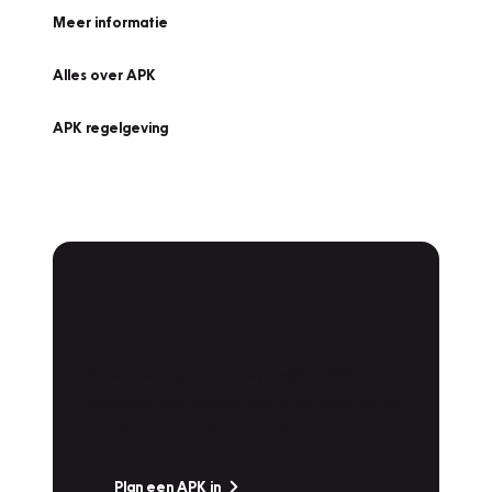
Meer informatie
Alles over APK
APK regelgeving
APK Keuring bij
Vakgarage!
Is het weer tijd voor de jaarlijkse APK? Ga
snel naar Vakgarage bij u in de buurt, en ga
zonder zorgen de weg op!
Plan een APK in