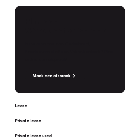
Plan een
Werkplaatsafspraak
Is uw auto toe aan Onderhoud,
Bandenwissel of een Vakantiecheck? Plan
online een afspraak!
Maak een afspraak
Lease
Private lease
Private lease used