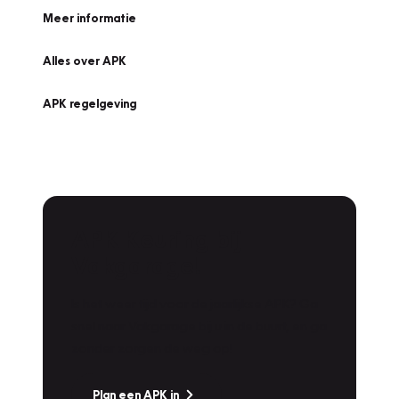
Meer informatie
Alles over APK
APK regelgeving
APK Keuring bij
Vakgarage!
Is het weer tijd voor de jaarlijkse APK? Ga
snel naar Vakgarage bij u in de buurt, en ga
zonder zorgen de weg op!
Plan een APK in