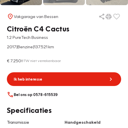
Vakgarage van Bessen
Citroën C4 Cactus
1.2 PureTech Business
2017
|
Benzine
|
137.521 km
€ 7.250
BTW niet verrekenbaar
Ik heb interesse
Bel ons op 0578-615539
Specificaties
Transmissie
Handgeschakeld